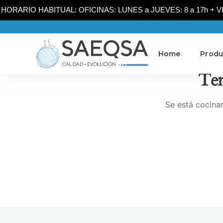
HORARIO HABITUAL: OFICINAS: LUNES a JUEVES: 8 a 17h + VIER
Home
Produ
Ten
Se está cocinan