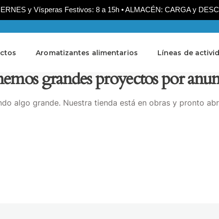
NES y Vísperas Festivos: 8 a 15h • ALMACÉN: CARGA y DESCARG
ctos
Aromatizantes alimentarios
Líneas de activi
emos grandes proyectos por anun
do algo grande. Nuestra tienda está en obras y pronto abr