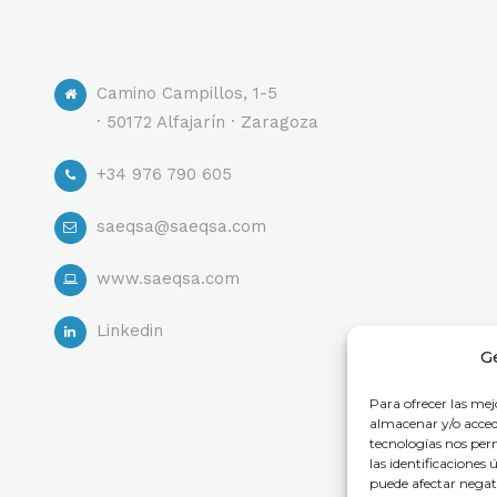
Camino Campillos, 1-5
· 50172 Alfajarín · Zaragoza
+34 976 790 605
saeqsa@saeqsa.com
www.saeqsa.com
Linkedin
G
Para ofrecer las mej
almacenar y/o accede
tecnologías nos pe
las identificaciones 
puede afectar negati