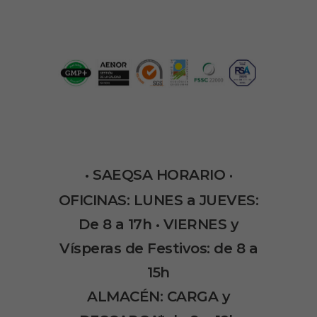
•
SAEQSA HORARIO
•
OFICINAS: LUNES a JUEVES:
De 8 a 17h • VIERNES y
Vísperas de Festivos: de 8 a
15h
ALMACÉN: CARGA y