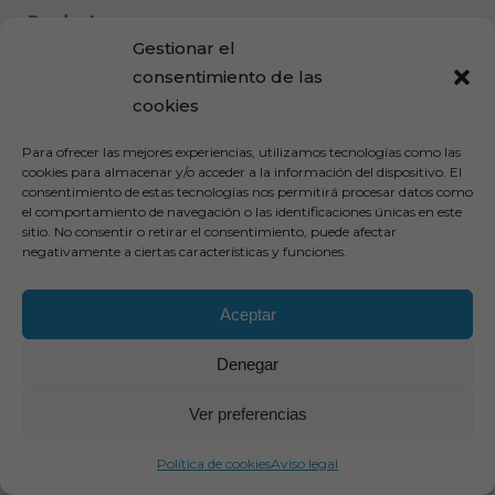
Productos
Gestionar el
Aromas alimentarios
consentimiento de las
Líneas de actividad
cookies
Servicios
Empresa
Para ofrecer las mejores experiencias, utilizamos tecnologías como las
Historia y valores
cookies para almacenar y/o acceder a la información del dispositivo. El
consentimiento de estas tecnologías nos permitirá procesar datos como
Licencias
el comportamiento de navegación o las identificaciones únicas en este
Certificaciones
sitio. No consentir o retirar el consentimiento, puede afectar
#EquipoSaeqsa
negativamente a ciertas características y funciones.
Sostenibilidad
Aceptar
Denegar
Camino Campillos, 1-5
Ver preferencias
· 50172 Alfajarín · Zaragoza
Política de cookies
Aviso legal