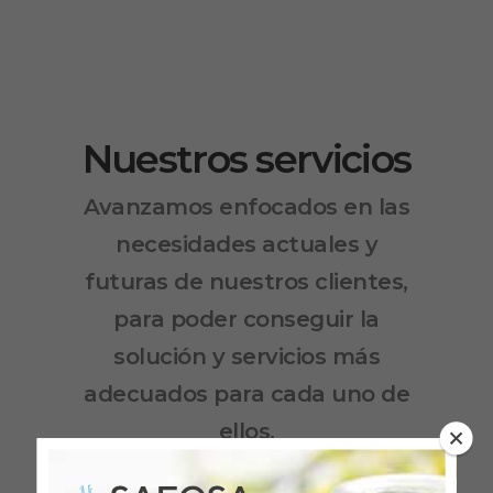
Nuestros servicios
Avanzamos enfocados en las
necesidades actuales y
futuras de nuestros clientes,
para poder conseguir la
solución y servicios más
adecuados para cada uno de
ellos.