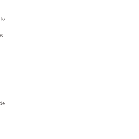
 lo
se
 de