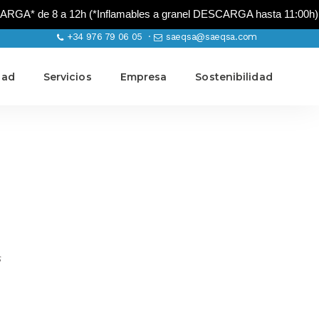
A* de 8 a 12h (*Inflamables a granel DESCARGA hasta 11:00h)
+34 976 79 06 05 ·
saeqsa@saeqsa.com
dad
Servicios
Empresa
Sostenibilidad
s