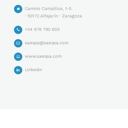
Camino Campillos, 1-5
· 50172 Alfajarín · Zaragoza
+34 976 790 605
saeqsa@saeqsa.com
www.saeqsa.com
Linkedin