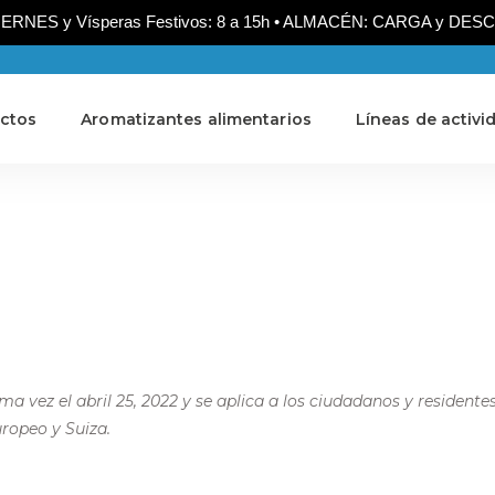
NES y Vísperas Festivos: 8 a 15h • ALMACÉN: CARGA y DESCARG
ctos
Aromatizantes alimentarios
Líneas de activi
ma vez el abril 25, 2022 y se aplica a los ciudadanos y residente
ropeo y Suiza.