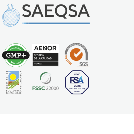
Diseño y desarrollo:
mtbdesign