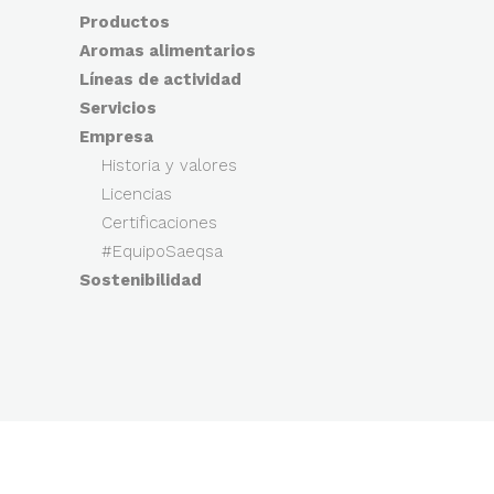
Productos
Aromas alimentarios
Líneas de actividad
Servicios
Empresa
Historia y valores
Licencias
Certificaciones
#EquipoSaeqsa
Sostenibilidad
© Saeqsa.com | Todos los derechos reservados 2022
Política de cookies
|
Política de privacidad |
Aviso legal