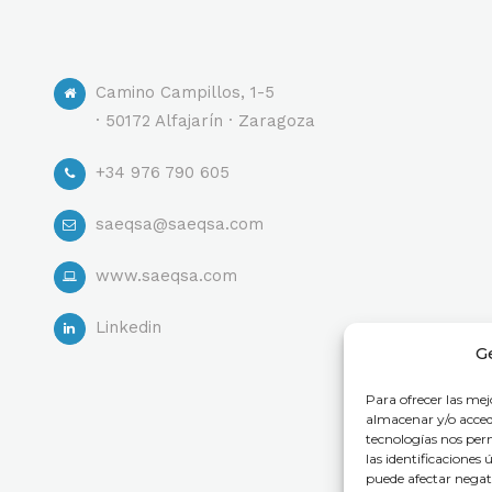
Camino Campillos, 1-5
· 50172 Alfajarín · Zaragoza
+34 976 790 605
saeqsa@saeqsa.com
www.saeqsa.com
Linkedin
G
Para ofrecer las mej
almacenar y/o accede
tecnologías nos pe
las identificaciones 
puede afectar negati