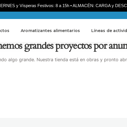
NES y Vísperas Festivos: 8 a 15h • ALMACÉN: CARGA y DESCARG
ctos
Aromatizantes alimentarios
Líneas de activi
emos grandes proyectos por anun
do algo grande. Nuestra tienda está en obras y pronto abr