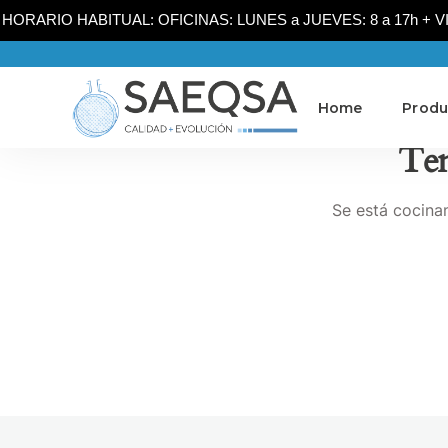
HORARIO HABITUAL: OFICINAS: LUNES a JUEVES: 8 a 17h + VIER
Home
Produ
Ten
Se está cocinan