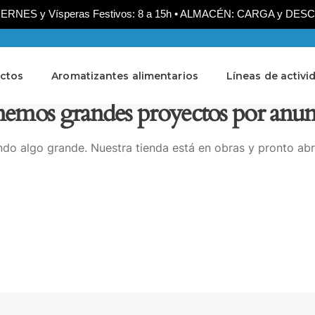
NES y Vísperas Festivos: 8 a 15h • ALMACÉN: CARGA y DESCARG
ctos
Aromatizantes alimentarios
Líneas de activi
emos grandes proyectos por anun
do algo grande. Nuestra tienda está en obras y pronto abr