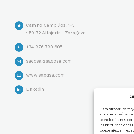
Camino Campillos, 1-5
· 50172 Alfajarín · Zaragoza
+34 976 790 605
saeqsa@saeqsa.com
www.saeqsa.com
Linkedin
G
Para ofrecer las mej
almacenar y/o accede
tecnologías nos pe
las identificaciones 
puede afectar negati