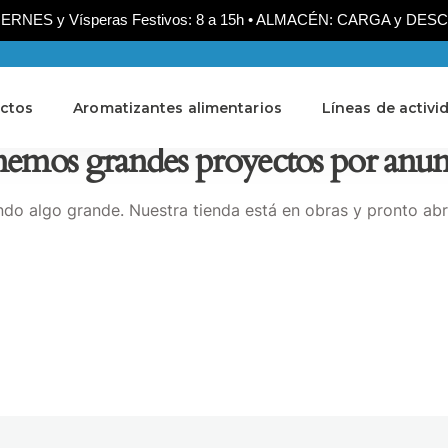
NES y Vísperas Festivos: 8 a 15h • ALMACÉN: CARGA y DESCARG
ctos
Aromatizantes alimentarios
Líneas de activi
emos grandes proyectos por anun
do algo grande. Nuestra tienda está en obras y pronto abr