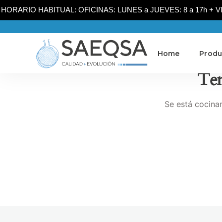
HORARIO HABITUAL: OFICINAS: LUNES a JUEVES: 8 a 17h + VIER
Home
Produ
Ten
Se está cocinan