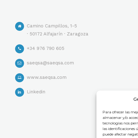
Camino Campillos, 1-5
· 50172 Alfajarín · Zaragoza
+34 976 790 605
saeqsa@saeqsa.com
www.saeqsa.com
Linkedin
G
Para ofrecer las mej
almacenar y/o accede
tecnologías nos pe
las identificaciones 
puede afectar negati