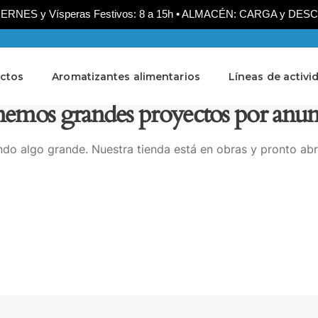
NES y Vísperas Festivos: 8 a 15h • ALMACÉN: CARGA y DESCARG
ctos
Aromatizantes alimentarios
Líneas de activi
emos grandes proyectos por anun
do algo grande. Nuestra tienda está en obras y pronto abr