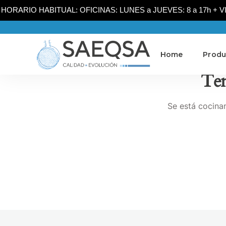
HORARIO HABITUAL: OFICINAS: LUNES a JUEVES: 8 a 17h + VIER
Home
Produ
Ten
Se está cocinan