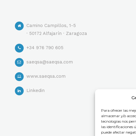
Camino Campillos, 1-5
· 50172 Alfajarín · Zaragoza
+34 976 790 605
saeqsa@saeqsa.com
www.saeqsa.com
Linkedin
G
Para ofrecer las mej
almacenar y/o accede
tecnologías nos pe
las identificaciones 
puede afectar negati